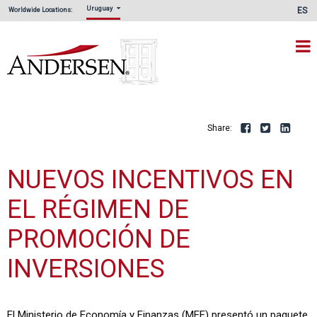
Uruguay
ES
Worldwide Locations:
Share:
Facebook
Twitte
L
NUEVOS INCENTIVOS EN
EL RÉGIMEN DE
PROMOCIÓN DE
INVERSIONES
El Ministerio de Economía y Finanzas (MEF) presentó un paquete