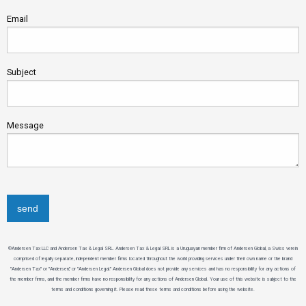
Email
Subject
Message
©Andersen Tax LLC and Andersen Tax & Legal SRL. Andersen Tax & Legal SRL is a Uruguayan member firm of Andersen Global, a Swiss verein
comprised of legally separate, independent member firms located throughout the world providing services under their own name or the brand
"Andersen Tax" or "Andersen," or "Andersen Legal." Andersen Global does not provide any services and has no responsibility for any actions of
the member firms, and the member firms have no responsibility for any actions of Andersen Global. Your use of this website is subject to the
terms and conditions governing it. Please read these terms and conditions before using the website.